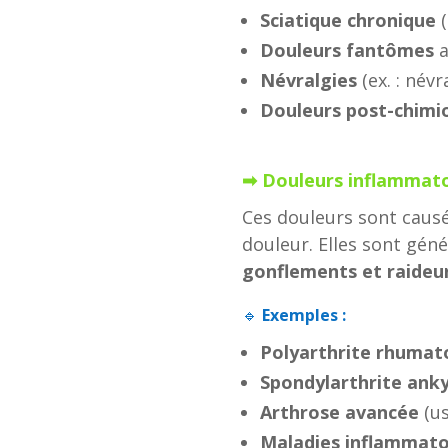
Sciatique chronique
(
Douleurs fantômes
a
Névralgies
(ex. : név
Douleurs post-chimi
➡ Douleurs inflammato
Ces douleurs sont caus
douleur. Elles sont gé
gonflements et raideu
🔹
Exemples :
Polyarthrite rhumat
Spondylarthrite ank
Arthrose avancée
(us
Maladies inflammatoi