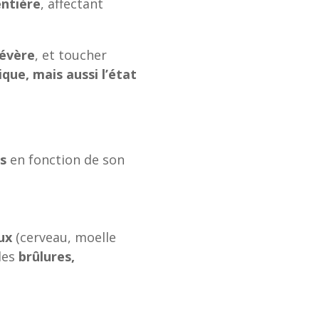
entière
, affectant
sévère
, et toucher
que, mais aussi l’état
s
en fonction de son
ux
(cerveau, moelle
des
brûlures,