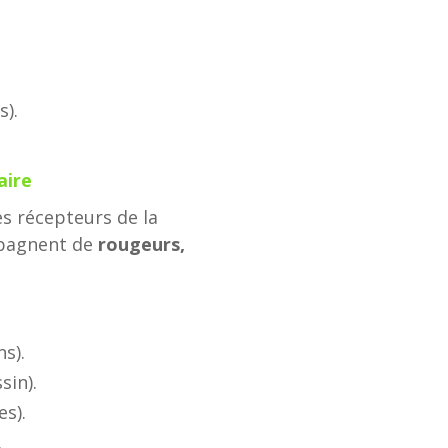
s).
aire
es récepteurs de la
pagnent de
rougeurs,
s).
sin).
s).
.