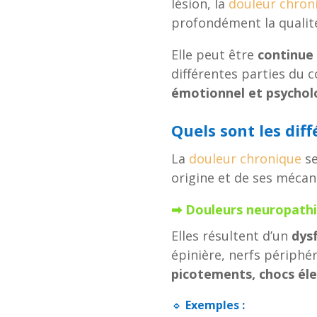
lésion, la
douleur chron
profondément la qualité
Elle peut être
continue 
différentes parties du 
émotionnel et psychol
Quels sont les dif
La
douleur chronique
se
origine et de ses mécan
➡ Douleurs neuropathiq
Elles résultent d’un
dys
épinière, nerfs périphé
picotements, chocs él
🔹
Exemples :