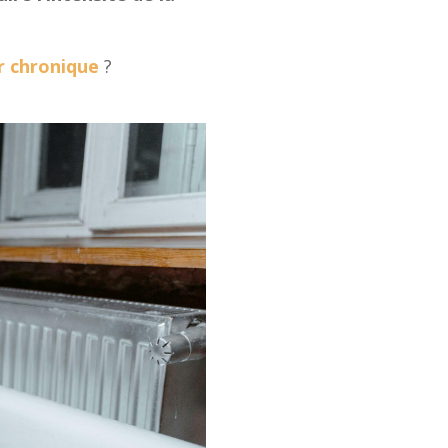
r chronique
?