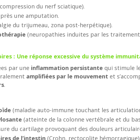
compression du nerf sciatique).
près une amputation.
ralgie du trijumeau, zona post-herpétique).
othérapie
(neuropathies induites par les traitement
ires : Une réponse excessive du système immunit
ées par une
inflammation persistante
qui stimule l
néralement
amplifiées par le mouvement
et s’accom
rs
.
oïde
(maladie auto-immune touchant les articulation
ylosante
(atteinte de la colonne vertébrale et du bas
ure du cartilage provoquant des douleurs articulaire
res de l’intestin
(Crohn, rectocolite hémorragique)