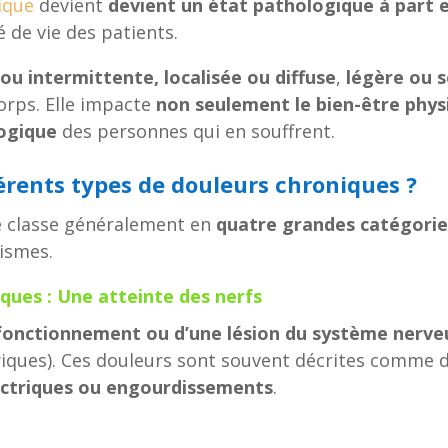
ique
devient
devient un état pathologique à part 
 de vie des patients.
ou intermittente, localisée ou diffuse
,
légère ou 
corps. Elle impacte
non seulement le bien-être physi
ogique
des personnes qui en souffrent.
férents types de douleurs chroniques ?
 classe généralement en
quatre grandes catégorie
ismes.
ues : Une atteinte des nerfs
fonctionnement ou d’une lésion du système nerve
riques). Ces douleurs sont souvent décrites comme 
ectriques ou engourdissements
.