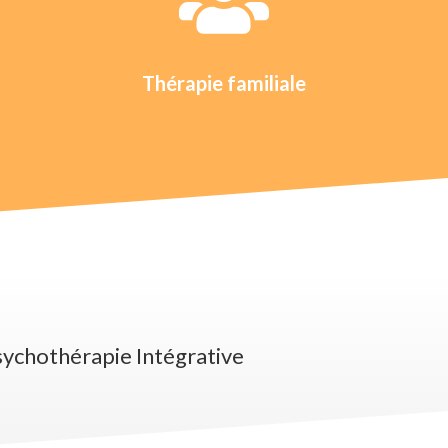

Thérapie familiale
sychothérapie Intégrative