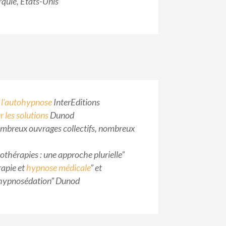
rquie, États-Unis
t l’autohypnose
InterEditions
 les solutions
Dunod
ombreux ouvrages collectifs, nombreux
thérapies : une approche plurielle”
apie et
hypnose médicale
” et
 hypnosédation” Dunod