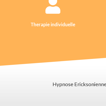

Therapie individuelle
Hypnose Ericksonienn