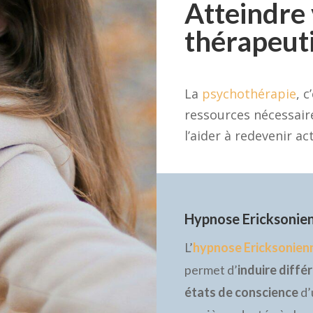
Atteindre 
thérapeut
La
psychothérapie
, c
ressources nécessaire
l’aider à redevenir ac
Hypnose Ericksonie
L’
hypnose Ericksonien
permet d’
induire diffé
états de conscience
d’