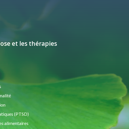
ose et les thérapies
s
nalité
ion
atiques (PTSD)
es alimentaires