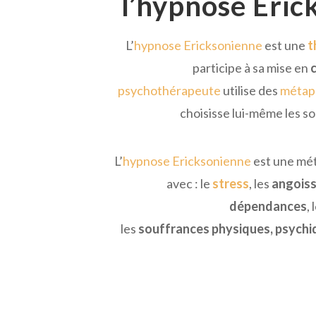
l’hypnose Eric
L’
hypnose Ericksonienne
est une
t
participe à sa mise en
psychothérapeute
utilise des
métap
choisisse lui-même les s
L’
hypnose Ericksonienne
est une mét
avec :
le
stress
, les
angois
dépendances
,
les
souffrances physiques, psych