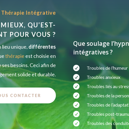
e Thérapie Intégrative
 MIEUX, QU’EST-
NT POUR VOUS ?
Que soulage l’hypn
 lieu unique,
différentes
intégratives ?
que
thérapie
est choisie en
 ses besoins. Ceci afin de

Troubles de l’humeur
gement solide et durable.

Troubles anxieux

Troubles liés au stres

Troubles de la person
OUS CONTACTER

Troubles de l’adaptat

Troubles post-traum

Troubles des conduit