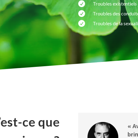

Troubles existentiels

Troubles des conduit

Troubles de la sexual
est-ce que
« A
bri