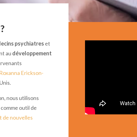
?
ecins psychiatres
et
ent au
développement
ervenants
Roxanna Erickson-
Unis.
n, nous utilisons
 comme outil de
 de nouvelles