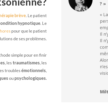
ksonienne?
? »
« L
hérapie brève
.
Le patient
per
condition hypnotique
. Le
emp
hores
pour que le patient
Il n
olutions de ses problèmes.
Il n
com
mêm
hode simple pour en finir
Alor
ses
, les
traumatismes
, les
n’e
 les troubles
émotionnels
,
visi
iques
ou
psychologiques.
Mil