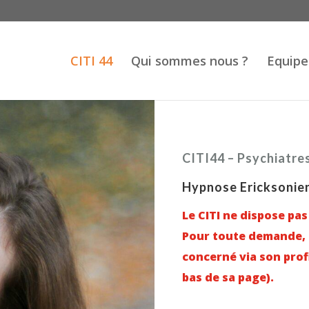
CITI 44
Qui sommes nous ?
Equipe
CITI44 – Psychiatre
Hypnose Ericksonien
Le CITI ne dispose pas
Pour toute demande, m
concerné via son prof
bas de sa page).