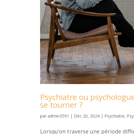
Psychiatre ou psychologue 
se tourner ?
par
admin3591
|
Déc 20, 2024
|
Psychiatre
,
Psy
Lorsqu’on traverse une période diffi