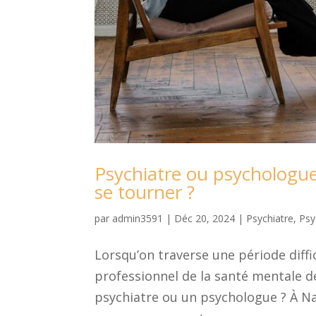
Psychiatre ou psychologue 
se tourner ?
par
admin3591
|
Déc 20, 2024
|
Psychiatre
,
Psy
Lorsqu’on traverse une période diffi
professionnel de la santé mentale de
psychiatre ou un psychologue ? À N