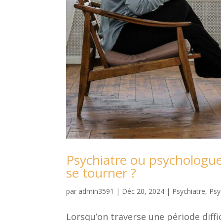
Psychiatre ou psychologue 
se tourner ?
par
admin3591
|
Déc 20, 2024
|
Psychiatre
,
Psy
Lorsqu’on traverse une période diffi