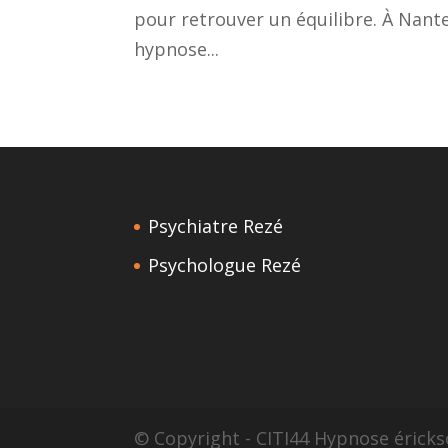
pour retrouver un équilibre. À Nante
hypnose...
Psychiatre Rezé
Psychologue Rezé
© Copyright - CITI44 Hypnose érick