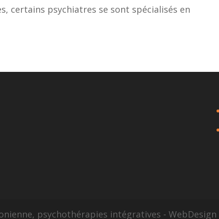
s, certains psychiatres se sont spécialisés en
sonienne, psychothérapies intégratives - WebDesig