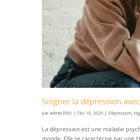
Soigner la dépression ave
par
admin3591
|
Fév 19, 2025
|
Dépression
,
Hy
La dépression est une maladie psych
monde. Elle se caractérise par une t