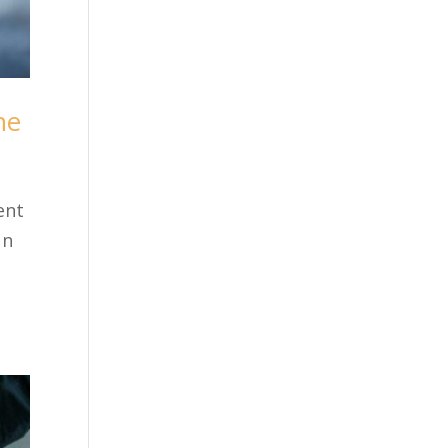
ne
ent
un