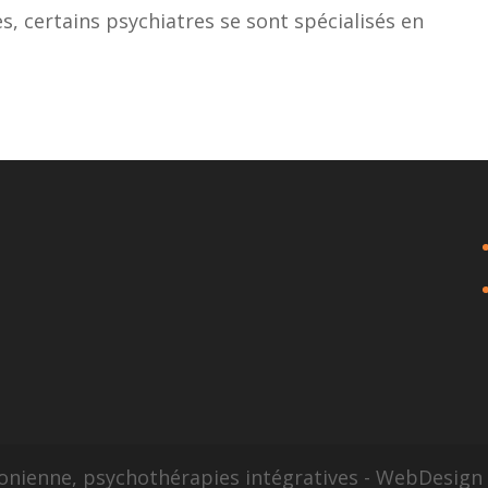
s, certains psychiatres se sont spécialisés en
sonienne, psychothérapies intégratives - WebDesig