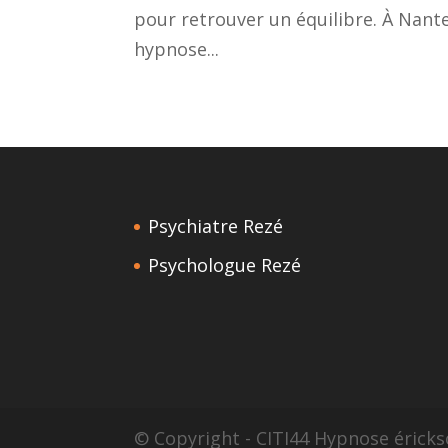
pour retrouver un équilibre. À Nante
hypnose...
Psychiatre Rezé
Psychologue Rezé
© Copyright - CITI44 Hypnose érick