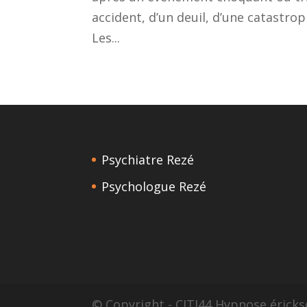
accident, d’un deuil, d’une catastr
Les...
Psychiatre Rezé
Psychologue Rezé
© Copyright - CITI44 Hypnose érick