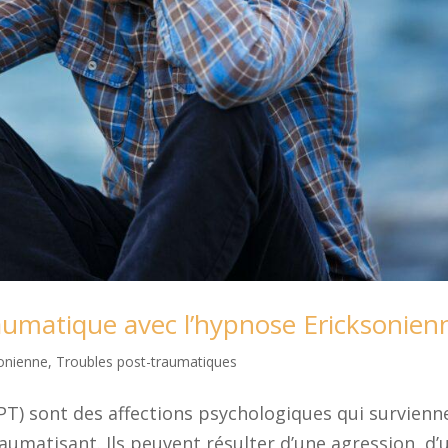
raumatique avec l’hypnose Ericksonien
onienne
,
Troubles post-traumatiques
T) sont des affections psychologiques qui survienn
matisant. Ils peuvent résulter d’une agression, d’