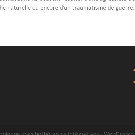
ophe naturelle ou encore d’un traumatisme de guerre.
sonienne, psychothérapies intégratives - WebDesig