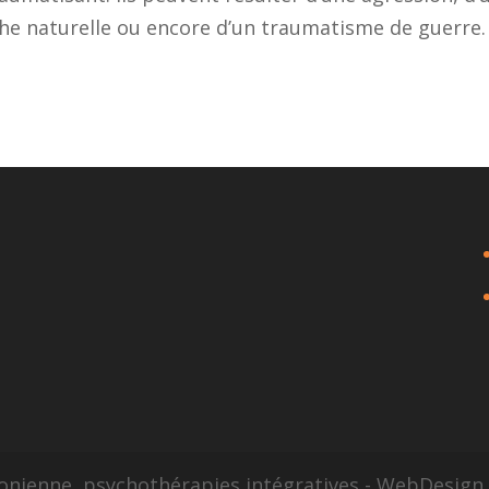
ophe naturelle ou encore d’un traumatisme de guerre.
sonienne, psychothérapies intégratives - WebDesig