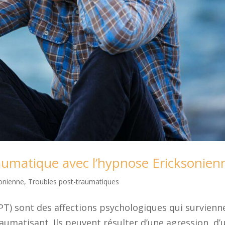
raumatique avec l’hypnose Ericksonien
onienne
,
Troubles post-traumatiques
T) sont des affections psychologiques qui survienn
matisant. Ils peuvent résulter d’une agression, d’