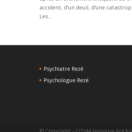
accident, d’un deuil, d’une catastr
Les...
Psychiatre Rezé
Psychologue Rezé
© Copyright - CITI44 Hypnose érick