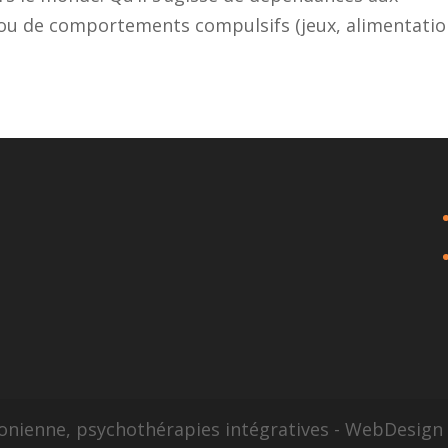
 ou de comportements compulsifs (jeux, alimentation
sonienne, psychothérapies intégratives - WebDesig