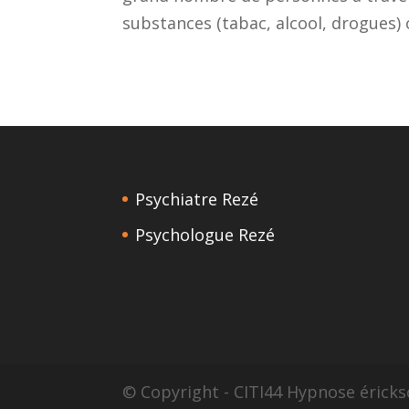
substances (tabac, alcool, drogues)
Psychiatre Rezé
Psychologue Rezé
© Copyright - CITI44 Hypnose érick