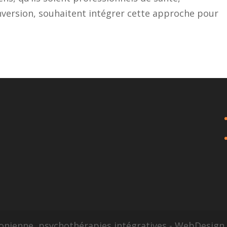
version, souhaitent intégrer cette approche pour
sonienne, psychothérapies intégratives - WebDesig