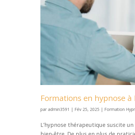
Formations en hypnose à
par
admin3591
|
Fév 25, 2025
|
Formation Hyp
L’hypnose thérapeutique suscite un 
bien-être. De plus en plus de pratici