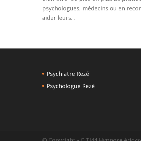
psychologues, médecins ou en recon
aider leurs...
Psychiatre Rezé
Psychologue Rezé
© Copyright - CITI44 Hypnose érick